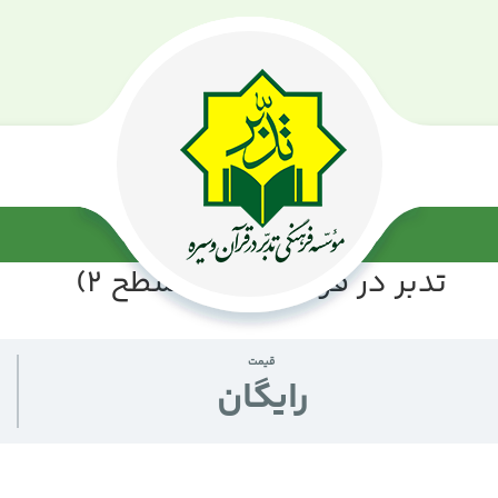
تدبر در قرآن جزء 29 (سطح 2)
قیمت
رايگان