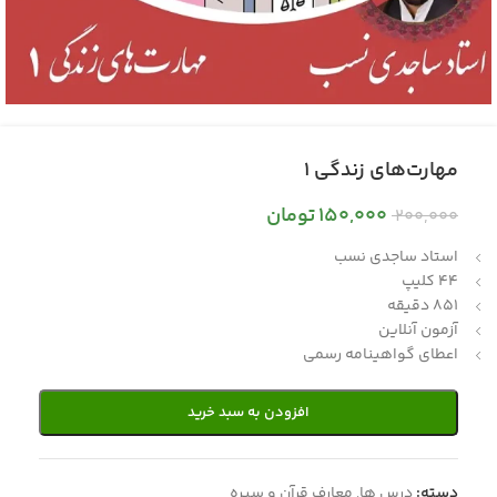
مهارت‌های زندگی 1
150,000
تومان
200,000
استاد ساجدی نسب
44 کلیپ
851 دقیقه
آزمون آنلاین
اعطای گواهینامه رسمی
افزودن به سبد خرید
دسته:
درس ها
,
معارف قرآن و سیره