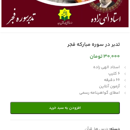
تدبر در سوره مبارکه فجر
30,000
تومان
استاد الهی زاده
6 کلیپ
66 دقیقه
آزمون آنلاین
اعطای گواهینامه رسمی
افزودن به سبد خرید
دسته:
درس ها
,
قرآن