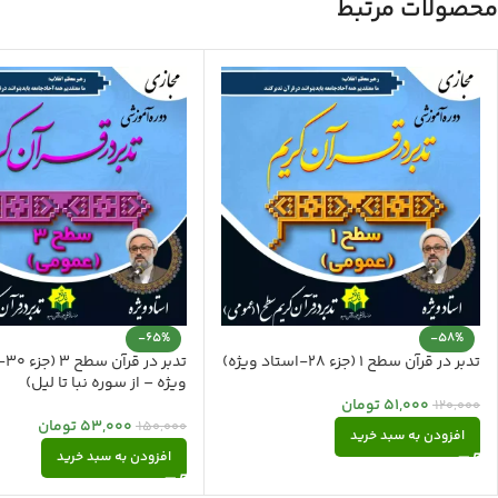
محصولات مرتبط
-65%
-58%
تدبر در قرآن سطح 1 (جزء 28-استاد ویژه)
تدبر
ویژه – از سوره نبا تا لیل)
51,000
تومان
120,000
53,000
تومان
150,000
افزودن به سبد خرید
افزودن به سبد خرید