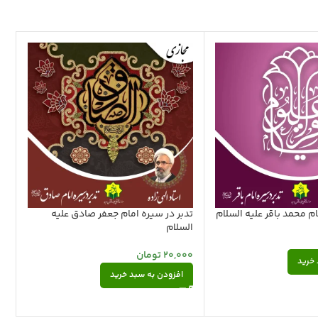
ام محمد باقر علیه السلام
تدبر در سیره امام جعفر صادق علیه
تد
السلام
ال
20,000
تومان
00
 خرید
افزودن به سبد خرید