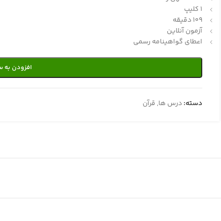
1 کلیپ
109 دقیقه
آزمون آنلاین
اعطای گواهینامه رسمی
افزودن به س
دسته:
درس ها
,
قرآن