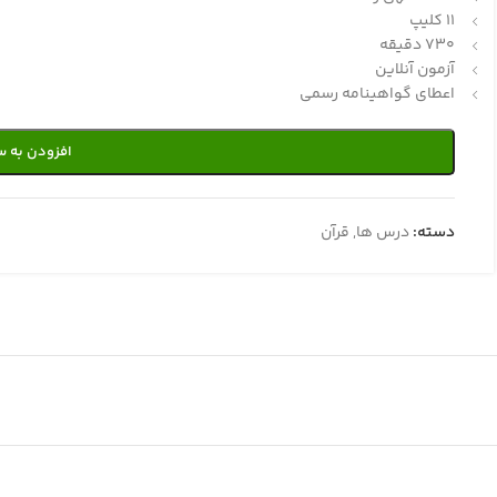
11 کلیپ
730 دقیقه
آزمون آنلاین
اعطای گواهینامه رسمی
افزودن به س
دسته:
درس ها
,
قرآن