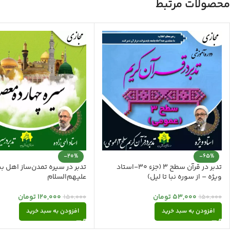
محصولات مرتبط
-20%
-65%
تدبر در قرآن سطح 3 (جزء 30-استاد
تدبر در سیره تمدن‌ساز اهل ب
ویژه – از سوره نبا تا لیل)
علیهم‌السلام
53,000
تومان
120,000
تومان
150,000
150,000
افزودن به سبد خرید
افزودن به سبد خرید